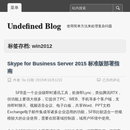
菜单
Undefined Blog
使用简单方法来处理复杂问题
标签存档:
win2012
Skype for Business Server 2015 标准版部署指
南
Skype
作者:
Su
日期:
2015年10月12日
已关闭评论
for
Business
SFB是一个企业级即时通讯工具，前身即Lync，类似腾讯RTX，
Server
但功能上要强大很多，它提供了PC、WEB、手机等多个客户端，支
2015
持即时聊天、视频语音会议、电子白板，共享Word、PPT文档
标
准
Exchange电子邮件集成等诸多企业适用的功能，SFB比较适合一些规
版
模较大的企业使用，需要在部署域控制器，域用户环境中使用。
部
署