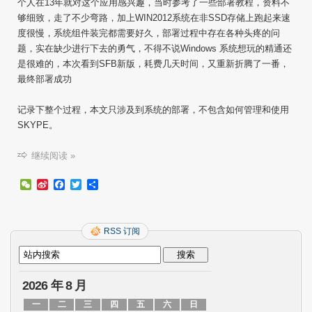
个人在13年就对这个应用感兴趣，当时参考了一些部署教程，资料不
指
够细致，走了不少弯路，加上WIN2012系统在非SSD存储上跑起来速
南
度很慢，系统组件装完都需要好久，部署过程中存在各种头疼的问
题，实在缺少进行下去的勇气，不得不说Windows 系统想玩的精通还
是很难的，本次看到SFB新版，耗费几天时间，又重新折腾了一番，
最终部署成功
记录下整个过程，本文只涉及到系统的部署，不包含如何管理和使用
SKYPE。
继续阅读 »
WeChat
Sina
Facebook
Twitter
分
Weibo
享
RSS 订阅
2026 年 8 月
一
二
三
四
五
六
日