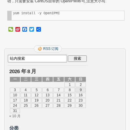
动，只需要安装 CentOS自带的 OpenIPMI即可,注意大小写.
yum install -y OpenIPMI
WeChat
Sina
Facebook
Twitter
分
Weibo
享
RSS 订阅
2026 年 8 月
一
二
三
四
五
六
日
1
2
3
4
5
6
7
8
9
10
11
12
13
14
15
16
17
18
19
20
21
22
23
24
25
26
27
28
29
30
31
« 10 月
分类