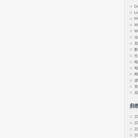
D
L
P
W
W
业
其
数
生
电
电
网
虚
资
高
归
2
2
2
2