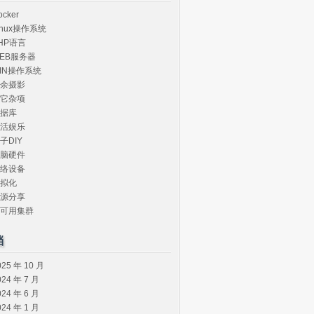
ocker
inux操作系统
HP语言
EB服务器
IN操作系统
余摄影
它杂项
据库
活娱乐
子DIY
脑硬件
络设备
拟化
源分享
可用集群
档
025 年 10 月
024 年 7 月
024 年 6 月
024 年 1 月