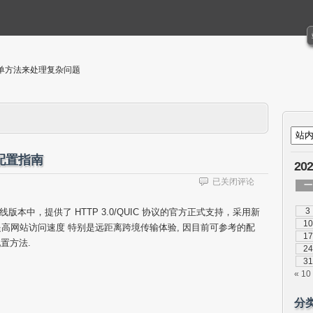
单方法来处理复杂问题
译及配置指南
20
Nginx
已关闭评论
一
HTTP3.0/QUIC
编
3
.0 主线版本中，提供了 HTTP 3.0/QUIC 协议的官方正式支持，采用新
译
10
高网站访问速度 特别是远距离跨境传输体验, 因目前可参考的配
及
17
置方法.
配
24
置
31
指
« 10
南
分