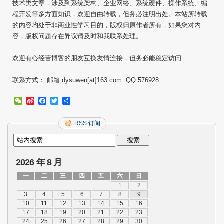
技术类文章，涉及到系统架构、企业网络、系统硬件、操作系统、编
程开发等多方面知识，欢迎自由转载，但务必注明出处。本站所转载
的内容均处于非商业性学习目的，版权归原作者所有，如果您对内
容，版权问题存在异议请及时和我联系处理。
欢迎有心经营博客的朋友互换友情连接，但务必能稳定访问.
联系方式： 邮箱 dysuwen[at]163.com QQ 576928
WeChat
Sina
Facebook
Twitter
分
Weibo
享
RSS 订阅
2026 年 8 月
一
二
三
四
五
六
日
1
2
3
4
5
6
7
8
9
10
11
12
13
14
15
16
17
18
19
20
21
22
23
24
25
26
27
28
29
30