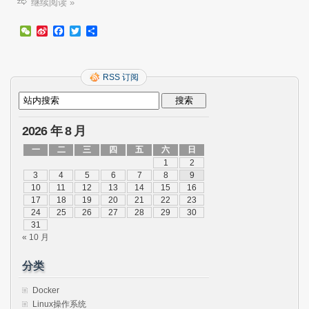
继续阅读 »
我
唤
WeChat
Sina
Facebook
Twitter
分
醒
Weibo
享
问
题
处
RSS 订阅
理.
2026 年 8 月
一
二
三
四
五
六
日
1
2
3
4
5
6
7
8
9
10
11
12
13
14
15
16
17
18
19
20
21
22
23
24
25
26
27
28
29
30
31
« 10 月
分类
Docker
Linux操作系统