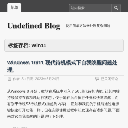
菜单
Undefined Blog
使用简单方法来处理复杂问题
标签存档:
Win11
Windows 10/11 现代待机模式下自我唤醒问题处
理.
Windows
作者:
Su
日期:
2023年6月24日
已关闭评论
10/11
现
从Windows 8 开始，微软在系统中引入了S0 现代待机功能, 让其内核
代
持续保持在低功耗运行状态，便于能在后台执行任务和快速唤醒，而
待
有别于传统S3待机模式(挂起到内存) ，正如和我们的手机能通过电源
机
模
键快速打开功能一样，但在实际使用过程中却发现存在诸多问题,下面
式
来对它自我唤醒的问题进行下处理。
下
自