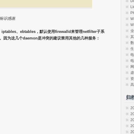
D
L
P
原作者标识感谢
W
W
业
ables、ebtables，默认使用firewalld来管理netfilter子系
其
s等。因为这几个daemon是冲突的建议禁用其他的几种服务：
数
生
电
电
网
虚
资
高
归
2
2
2
2
2