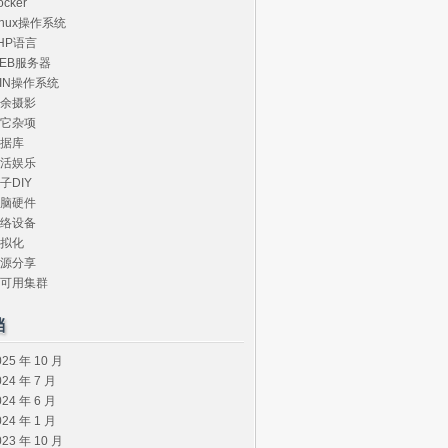
ocker
inux操作系统
HP语言
EB服务器
IN操作系统
余摄影
它杂项
据库
活娱乐
子DIY
脑硬件
络设备
拟化
源分享
可用集群
档
025 年 10 月
024 年 7 月
024 年 6 月
024 年 1 月
023 年 10 月