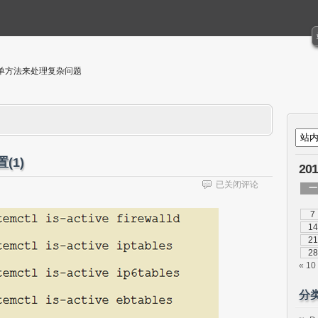
单方法来处理复杂问题
(1)
20
RHEL7
已关闭评论
一
中
防
7
火
14
墙
21
firewalld
28
的
« 10
配
置
分
(1)