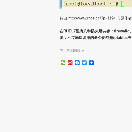
转自 http://www.rhce.cc/?p=1194 向
在RHEL7里有几种防火墙共存：firewalld、ipt
统，不过底层调用的命令仍然是iptable
继续阅读 »
WeChat
Sina
Facebook
Twitter
分
Weibo
享