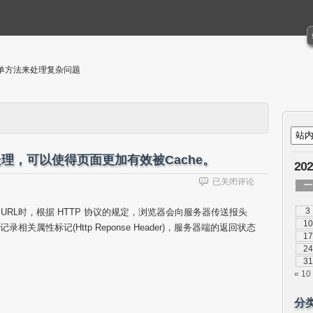
单方法来处理复杂问题
标识处理，可以使得页面更加有效被Cache。
20
正
已关闭评论
一
确
使
3
RL时，根据 HTTP 协议的规定，浏览器会向服务器传送报头
用
10
应同时记录相关属性标记(Http Reponse Header)，服务器端的返回状态
Etag
17
和
24
Expires
31
标
« 10
识
处
分
理，