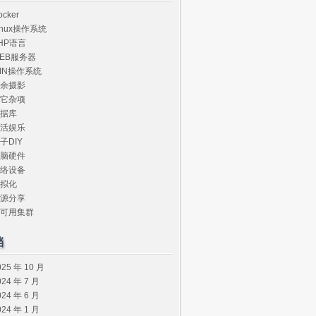
ocker
inux操作系统
HP语言
EB服务器
IN操作系统
余摄影
它杂项
据库
活娱乐
子DIY
脑硬件
络设备
拟化
源分享
可用集群
档
025 年 10 月
024 年 7 月
024 年 6 月
024 年 1 月