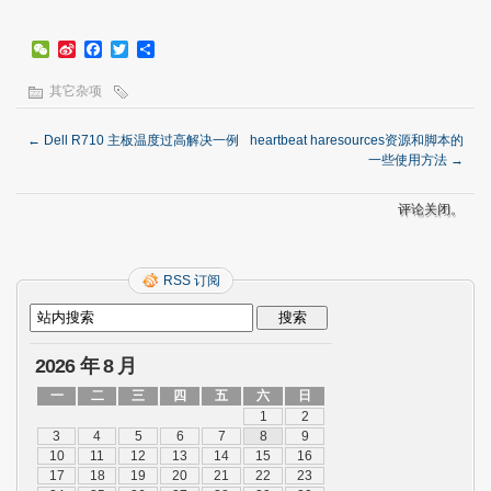
WeChat
Sina
Facebook
Twitter
分
Weibo
享
其它杂项
←
Dell R710 主板温度过高解决一例
heartbeat haresources资源和脚本的
一些使用方法
→
评论关闭。
RSS 订阅
2026 年 8 月
一
二
三
四
五
六
日
1
2
3
4
5
6
7
8
9
10
11
12
13
14
15
16
17
18
19
20
21
22
23